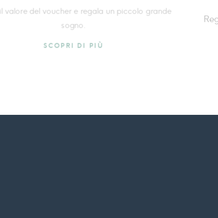
no all’insegna del benessere più
Scegli il valore d
esclusivo.
OPRI DI PIÙ