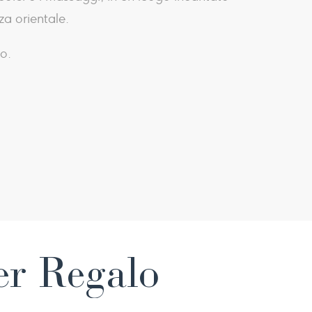
za orientale.
to.
her Regalo