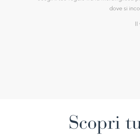
dove si inco
Il
Scopri tu