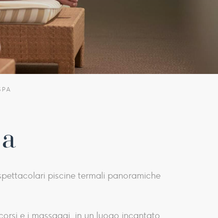
SPA
pa
e spettacolari piscine termali panoramiche
rcorsi e i massaggi, in un luogo incantato