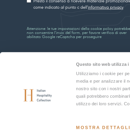
Presto il consenso a ricevere materiale promozional
marketing
come indicato al punto c dell'
informativa privacy
Attenzione: le tue impostazioni della cookie policy potrebb
non consentire l'invio del form, per favore verifica di aver
abilitato Google reCaptcha per proseguire
Questo sito web utilizza i
Utilizziamo i cookie per pe
media e per analizzare il no
nostro sito con i nostri par
quali potrebbero combinarle
utilizzo dei loro servizi. C
P.IVA 03212990927
MOSTRA DETTAGL