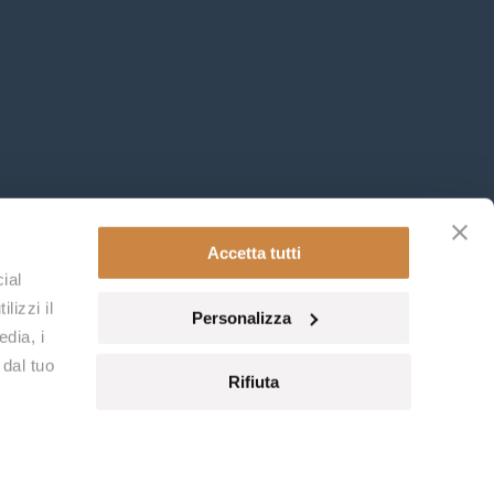
Accetta tutti
ial
lizzi il
Personalizza
edia, i
 dal tuo
RICEVIMENTO.TERME@FONTEVERDESPA.COM
Rifiuta