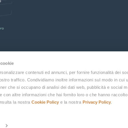
e
ero
 cookie
rsonalizzare contenuti ed annunci, per fornire funzionalità dei soc
stro traffico. Condividiamo inoltre informazioni sul modo in cui uti
tner che si occupano di analisi dei dati web, pubblicità e social m
 con altre informazioni che hai fornito loro o che hanno raccolto
onsulta la nostra
Cookie Policy
e la nostra
Privacy Policy
.
I