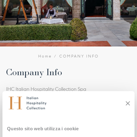
Home
COMPANY INFO
Company Info
IHC Italian Hospitality Collection Spa
Subject to the direction and coordination of
ITA Hotel Investments Holdco 2 S.à r.l.
Sede: Via Messina 38 Torre C, 20154 Milano – Italy
Capitale sociale € 1.068.045 i.v. | Iscrizione R. I. di Milano
Questo sito web utilizza i cookie
– N. REA MI-2061131