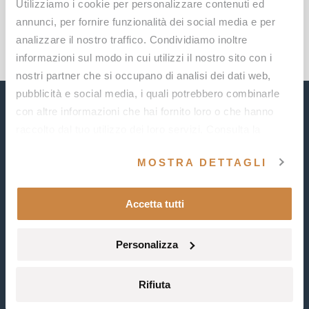
Utilizziamo i cookie per personalizzare contenuti ed
C.F. e P.IVA 03212990927
annunci, per fornire funzionalità dei social media e per
Tel. +39 02 842 40143
analizzare il nostro traffico. Condividiamo inoltre
info@ihchotels.it
informazioni sul modo in cui utilizzi il nostro sito con i
nostri partner che si occupano di analisi dei dati web,
pubblicità e social media, i quali potrebbero combinarle
con altre informazioni che hai fornito loro o che hanno
Il tuo viaggio nel benessere inizia
raccolto dal tuo utilizzo dei loro servizi. Consulta la
nostra
Cookie Policy
e la nostra
Privacy Policy
.
qui, iscriviti alla nostra
MOSTRA DETTAGLI
newsletter
Accetta tutti
Nome
Personalizza
Cognome
Rifiuta
*