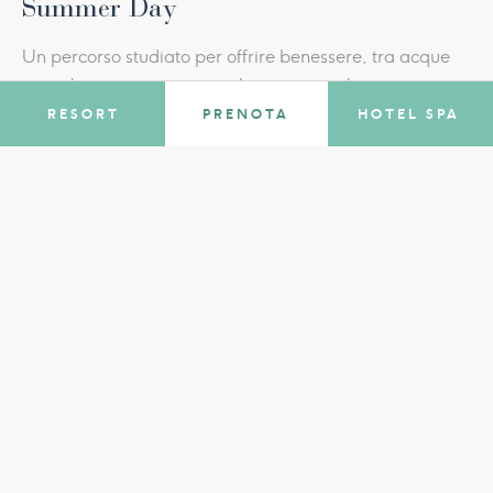
Summer Day
Un percorso studiato per offrire benessere, tra acque
termali, crioterapia e stimolazione vascolare.
RESORT
PRENOTA
HOTEL SPA
SCOPRI DI PIÙ
PRENOTA
ALL
NOVITÀ