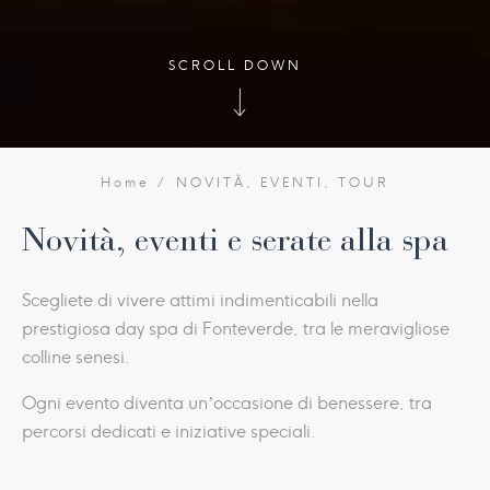
SCROLL DOWN
Home
NOVITÀ, EVENTI, TOUR
Novità, eventi e serate alla spa
Scegliete di vivere attimi indimenticabili nella
prestigiosa day spa di Fonteverde, tra le meravigliose
colline senesi.
Ogni evento diventa un’occasione di benessere, tra
percorsi dedicati e iniziative speciali.