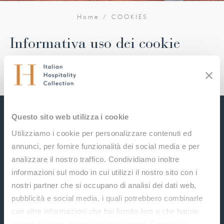
Home
COOKIES
Informativa uso dei cookie
[myagileprivacy_fixed_text text=”cookie_policy”]
Questo sito web utilizza i cookie
Il tuo viaggio nel benessere inizia
Utilizziamo i cookie per personalizzare contenuti ed
annunci, per fornire funzionalità dei social media e per
qui, iscriviti alla nostra
analizzare il nostro traffico. Condividiamo inoltre
informazioni sul modo in cui utilizzi il nostro sito con i
newsletter
nostri partner che si occupano di analisi dei dati web,
pubblicità e social media, i quali potrebbero combinarle
Nome
con altre informazioni che hai fornito loro o che hanno