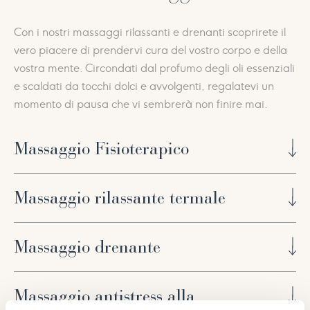
Raccomandato contro le riniti e le sinusiti.
Con i nostri massaggi rilassanti e drenanti scoprirete il
vero piacere di prendervi cura del vostro corpo e della
vostra mente. Circondati dal profumo degli oli essenziali
e scaldati da tocchi dolci e avvolgenti, regalatevi un
momento di pausa che vi sembrerà non finire mai.
Massaggio Fisioterapico
Un massaggio terapeutico che allenta le tensioni
Massaggio rilassante termale
muscolari, favorisce la mobilità articolare e allevia i
fastidi muscolari e scheletrici per raggiungere un
50’ Euro 120,00
benessere generale.
Massaggio drenante
Massaggio antistress con olio caldo ricco di preziosi
50′ Euro 120,00 – 70′ Euro 140,00
phytoestratti termali dalle proprietà distensive e
50′ Euro 120,00
Massaggio antistress alla
miorilassanti.
esclusivo massaggio eseguito su tutto il corpo. Grazie a