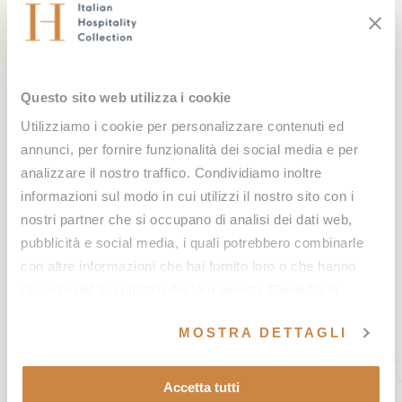
Fitomelatonina
compressioni e sfioramenti ritmici si favorisce il
drenaggio dei liquidi e l’azione detossinante.
70′ (viso e corpo) Euro 155,00
Massaggio effettuato con un raffinato olio alla
Questo sito web utilizza i cookie
Una giornata di benessere nel
fitomelatonina, estratto dalla stella alpina, con
Utilizziamo i cookie per personalizzare contenuti ed
proprietà antiossidanti elasticizzanti anti aging. Dona
caldo abbraccio delle acque
annunci, per fornire funzionalità dei social media e per
alla pelle un aspetto setoso e vellutato.
termali
analizzare il nostro traffico. Condividiamo inoltre
informazioni sul modo in cui utilizzi il nostro sito con i
nostri partner che si occupano di analisi dei dati web,
Vivi un’indimenticabile giorno in spa sotto il sole della
pubblicità e social media, i quali potrebbero combinarle
Toscana. Prenota online uno dei nostri pacchetti spa,
con altre informazioni che hai fornito loro o che hanno
raccolto dal tuo utilizzo dei loro servizi. Consulta la
acquista un voucher regalo o contattaci per
nostra
Cookie Policy
e la nostra
Privacy Policy
.
richiedere informazioni
MOSTRA DETTAGLI
CONTATTACI
Accetta tutti