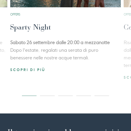
OFFERS
OFFE
Sparty Night
Ce
re
Sabato 26 settembre dalle 20:00 a mezzanotte
Ris
to,
Dopo l’estate, regalati una serata di puro
dal
benessere nelle nostre acque termali.
men
ter
SCOPRI DI PIÙ
SC