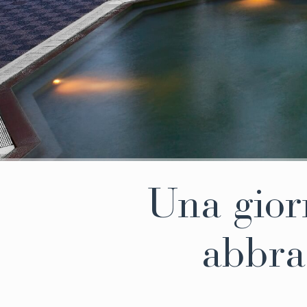
Una gior
abbra