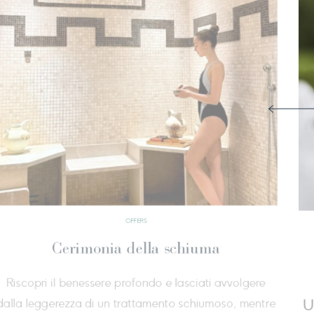
OFFERS
Check up sindrome metabolica
Il Check Up Sindrome Metabolica ti aiuta a capire
cos’è, come riconoscerla e come intervenire subito,