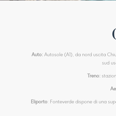
Auto:
Autosole (A1), da nord uscita Chi
sud us
Treno:
stazion
Ae
Eliporto
: Fonteverde dispone di una super