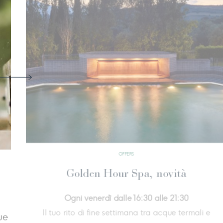
OFFERS
Cerimonia della schiuma
Riscopri il benessere profondo e lasciati a
dalla leggerezza di un trattamento schiumos
notte