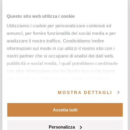
una delle più affascinanti terme e spa in Toscana: tra
bagni termali, massaggi e trattamenti benessere.
Questo sito web utilizza i cookie
Utilizziamo i cookie per personalizzare contenuti ed
Se desideri assistenza per organizzare il tuo soggiorno,
annunci, per fornire funzionalità dei social media e per
i nostri Personal Travel Advisor sono disponibili al
analizzare il nostro traffico. Condividiamo inoltre
numero +39 0578 572333
informazioni sul modo in cui utilizzi il nostro sito con i
nostri partner che si occupano di analisi dei dati web,
pubblicità e social media, i quali potrebbero combinarle
con altre informazioni che hai fornito loro o che hanno
raccolto dal tuo utilizzo dei loro servizi. Consulta la
CONTATTACI
nostra
Cookie Policy
e la nostra
Privacy Policy
.
MOSTRA DETTAGLI
PRENOTA UN TRATTAMENTO
Accetta tutti
ACQUISTA UN VOUCHER
Personalizza